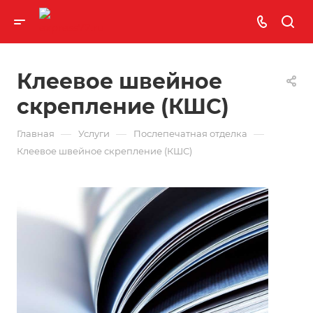
Клеевое швейное
скрепление (КШС)
—
—
—
Главная
Услуги
Послепечатная отделка
Клеевое швейное скрепление (КШС)