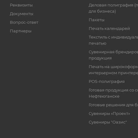
Реквизиты
Деловая полиграфия (
для бизнеса)
Документы
Пакеты
Вопрос-ответ
Печать календарей
Партнеры
Текстиль с индивидуал
печатью
Сувенирная брендиро
продукция
Печать на широкофор
интерьерном принтер
POS-полиграфия
Готовая продукция со с
Нефтеюганске
Готовые решения для 
Сувениры «Проект»
Сувениры "Оазис"