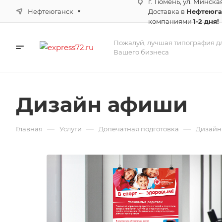
г. Тюмень, ул. Минска
Нефтеюганск
Доставка в
Нефтеюг
компаниями
1-2 дня!
Пожалуй, лучшая типография д
Вашего бизнеса
Дизайн афиши
—
—
—
Главная
Услуги
Допечатная подготовка
Дизайн 