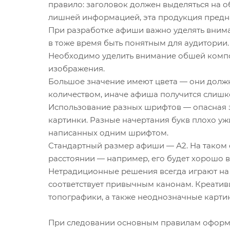
правило: заголовок должен выделяться на о
лишней информацией, эта продукция предна
При разработке афиши важно уделять внима
в тоже время быть понятным для аудитории.
Необходимо уделить внимание обшей композ
изображения.
Большое значение имеют цвета — они должн
количеством, иначе афиша получится слишко
Использование разных шрифтов — опасная з
картинки. Разные начертания букв плохо у
написанных одним шрифтом.
Стандартный размер афиши — А2. На таком
расстоянии — например, его будет хорошо в
Нетрадиционные решения всегда играют на 
соответствует привычным канонам. Креатив
топографики, а также неоднозначные картинк
При следовании основным правилам оформл