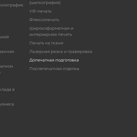
(шелкография)
полиграфия
УФ-печать
Флексопечать
Широкоформатная и
интерьерная печать
ьной
Печать на ткани
ванная
Лазерная резка и гравировка
Допечатная подготовка
матном
Послепечатная отделка
е
клада в
бизнеса