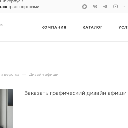
я 3г корпус 3
...
анск
транспортными
ля
КОМПАНИЯ
КАТАЛОГ
УСЛ
—
и верстка
Дизайн афиши
Заказать графический дизайн афиши