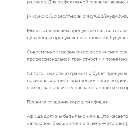
размера. Для эффективной рекламы важно, 
[Рисунок: /upload/medialibrary/682/9kysj43w
Мы изготавливаем продукцию как по готовым
дизайнеры продумают все тонкости будущего
Современное графическое оформление рекл
профессиональной грамотности и понимани
От того, насколько грамотно будет продум
носителя состоит в краткосрочности воздей
взгляд, заставляя человека остановиться и
Правила создания хорошей афиши:
Афиша должны быть лаконична. Это касается
Заголовок, бьющий точно в цель — это цент