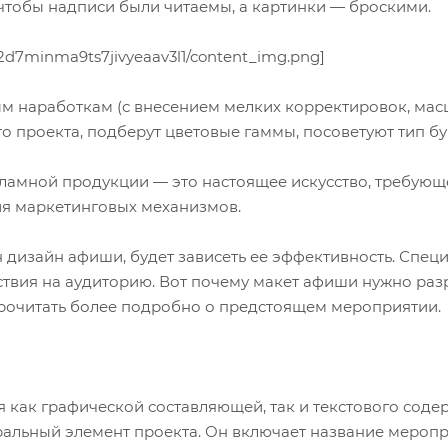
чтобы надписи были читаемы, а картинки — броскими.
b2d7minma9ts7jivyeaav3l1/content_img.png]
 наработкам (с внесением мелких корректировок, масшт
 проекта, подберут цветовые гаммы, посоветуют тип бу
амной продукции — это настоящее искусство, требующе
я маркетинговых механизмов.
ан дизайн афиши, будет зависеть ее эффективность. С
ствия на аудиторию. Вот почему макет афиши нужно разр
 прочитать более подробно о предстоящем мероприятии.
 как графической составляющей, так и текстового соде
ральный элемент проекта. Он включает название меропри