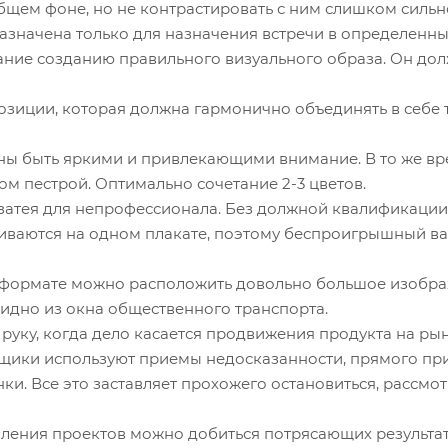
бщем фоне, но не контрастировать с ним слишком сильн
значена только для назначения встречи в определенны
ние созданию правильного визуального образа. Он дол
иции, которая должна гармонично объединять в себе т
ы быть яркими и привлекающими внимание. В то же вр
м пестрой. Оптимально сочетание 2-3 цветов.
атея для непрофессионала. Без должной квалификации 
живаются на одном плакате, поэтому беспроигрышный ва
 формате можно расположить довольно большое изобра
идно из окна общественного транспорта.
руку, когда дело касается продвижения продукта на ры
щики используют приемы недосказанности, прямого при
и. Все это заставляет прохожего остановиться, рассмот
ения проектов можно добиться потрясающих результат