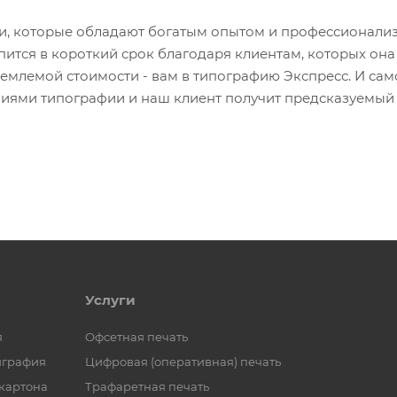
ки, которые обладают богатым опытом и профессионали
ится в короткий срок благодаря клиентам, которых она
млемой стоимости - вам в типографию Экспресс. И само
ниями типографии и наш клиент получит предсказуемый 
Услуги
я
Офсетная печать
играфия
Цифровая (оперативная) печать
 картона
Трафаретная печать