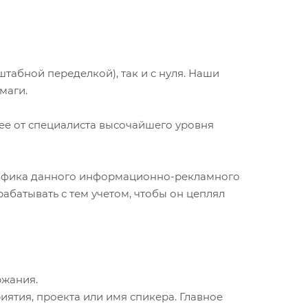
абной переделкой), так и с нуля. Наши
маги.
е от специалиста высочайшего уровня
пецифика данного информационно-рекламного
абатывать с тем учетом, чтобы он цеплял
ржания.
ятия, проекта или имя спикера. Главное