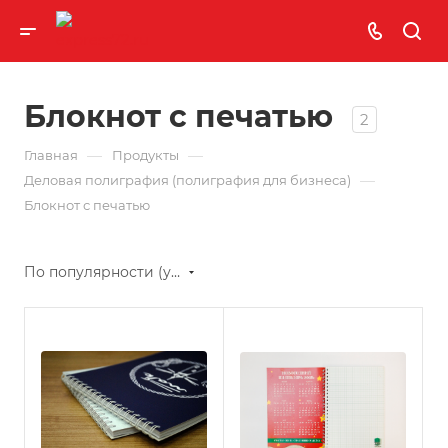
Блокнот с печатью
2
—
—
Главная
Продукты
—
Деловая полиграфия (полиграфия для бизнеса)
Блокнот с печатью
По популярности (убывание)