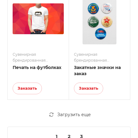
Сувенирная
Сувенирная
брендированная
брендированная
продукция
продукция
Печать на футболках
Закатные значки на
заказ
Заказать
Заказать
Загрузить еще
1
2
3