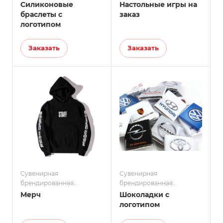
продукция
продукция
Силиконовые
Настольные игры на
браслеты с
заказ
логотипом
Заказать
Заказать
Сувенирная
Сувенирная
брендированная
брендированная
продукция
продукция
Мерч
Шоколадки с
логотипом