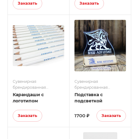
Заказать
Заказать
Сувенирная
Сувенирная
брендированная
брендированная
продукция
продукция
Карандаши с
Подставка с
логотипом
подсветкой
1700 ₽
Заказать
Заказать