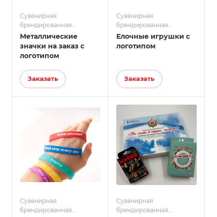
Сувенирная
Сувенирная
брендированная
брендированная
продукция
продукция
Металлические
Елочные игрушки с
значки на заказ с
логотипом
логотипом
Заказать
Заказать
Сувенирная
Сувенирная
брендированная
брендированная