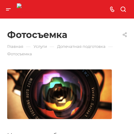
Фотосъемка
—
—
—
Главная
Услуги
Допечатная подготовка
Фотосъемка