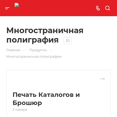
Многостраничная
полиграфия
10
—
—
Главная
Продукты
Многостраничная полиграфия
Печать Каталогов и
Брошюр
2 товара